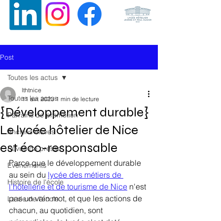
ALUMNI (ANCIENS ELEVES) DE
L’ECOLE HÔTELIERE ET DE
Post
TOURISME DE NICE
Toutes les actus
lthtnice
Toutes les actus
11 avr. 2023
1 min de lecture
{Développement durable}
Parrains de promotion
Le lycée hôtelier de Nice
Anciens élèves
est éco-responsable
Revue de presse
Parce que le développement durable 
Evénements
au sein du 
lycée des métiers de 
Histoire de l'école
l'hôtellerie et de tourisme de Nice
 n'est 
pas un vain mot, et que les actions de 
La vie de l'école
chacun, au quotidien, sont 