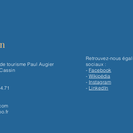
on
Retrouvez-nous
éga
 de tourisme Paul Augier
sociaux :
 Cassin
-
Facebook
-
Wikipédia
-
Instagram
44.71
-
LinkedIn
.com
o.fr