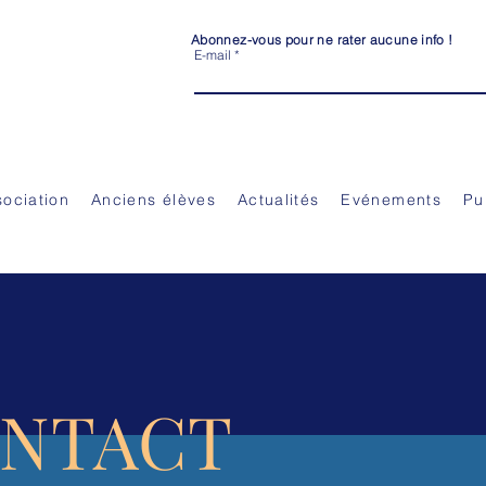
Abonnez-vous pour ne rater aucune info !
E-mail
CIENS ELEVES) DE L’ECOLE HÔTELIERE ET 
sociation
Anciens élèves
Actualités
Evénements
Pu
NTACT