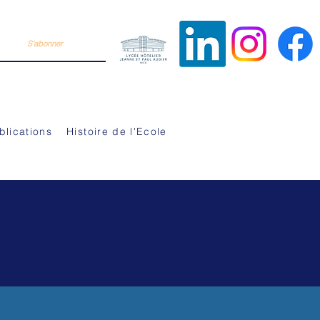
S'abonner
Suivez-n
DE TOURISME DE NICE
blications
Histoire de l'Ecole