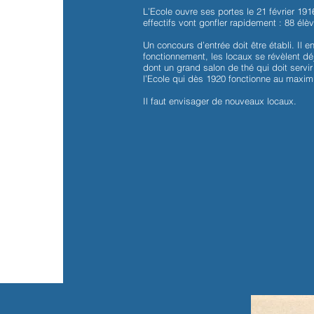
L’Ecole ouvre ses portes le 21 février 19
L’Ecole ouvre ses portes le 21 février 19
effectifs vont gonfler rapidement : 88 élè
effectifs vont gonfler rapidement : 88 élè
Un concours d’entrée doit être établi. Il
Un concours d’entrée doit être établi. Il
fonctionnement, les locaux se révèlent dé
fonctionnement, les locaux se révèlent dé
dont un grand salon de thé qui doit servi
dont un grand salon de thé qui doit servi
l’Ecole qui dès 1920 fonctionne au maxim
l’Ecole qui dès 1920 fonctionne au maxim
Il faut envisager de nouveaux locaux.
Il faut envisager de nouveaux locaux.