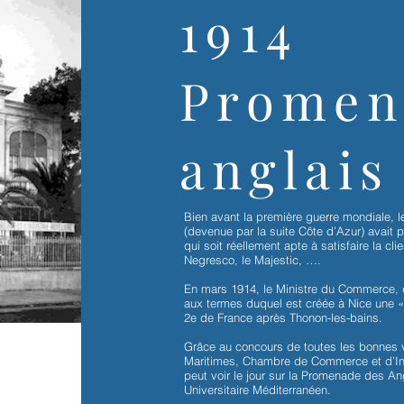
1914
1914
Promen
Promen
anglais
anglais
Bien avant la première guerre mondiale, 
Bien avant la première guerre mondiale, 
(devenue par la suite Côte d’Azur) avait 
(devenue par la suite Côte d’Azur) avait 
qui soit réellement apte à satisfaire la cl
qui soit réellement apte à satisfaire la cl
Negresco, le Majestic, ….
Negresco, le Majestic, ….
En mars 1914, le Ministre du Commerce, de
En mars 1914, le Ministre du Commerce, de
aux termes duquel est créée à Nice une « 
aux termes duquel est créée à Nice une « 
2e de France après Thonon-les-bains.
2e de France après Thonon-les-bains.
Grâce au concours de toutes les bonnes vo
Grâce au concours de toutes les bonnes vo
Maritimes, Chambre de Commerce et d’Ind
Maritimes, Chambre de Commerce et d’Ind
peut voir le jour sur la Promenade des Ang
peut voir le jour sur la Promenade des Ang
Universitaire Méditerranéen.
Universitaire Méditerranéen.