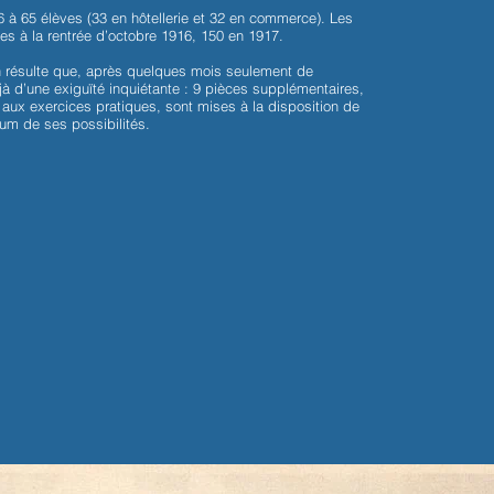
16 à 65 élèves (33 en hôtellerie et 32 en commerce). Les
16 à 65 élèves (33 en hôtellerie et 32 en commerce). Les
ves à la rentrée d’octobre 1916, 150 en 1917.
ves à la rentrée d’octobre 1916, 150 en 1917.
 en résulte que, après quelques mois seulement de
 en résulte que, après quelques mois seulement de
jà d’une exiguïté inquiétante : 9 pièces supplémentaires,
jà d’une exiguïté inquiétante : 9 pièces supplémentaires,
r aux exercices pratiques, sont mises à la disposition de
r aux exercices pratiques, sont mises à la disposition de
um de ses possibilités.
um de ses possibilités.