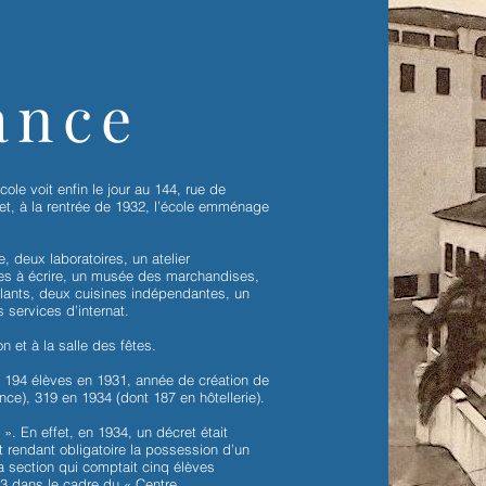
ance
ole voit enfin le jour au 144, rue de
t, à la rentrée de 1932, l’école emménage
 deux laboratoires, un atelier
nes à écrire, un musée des marchandises,
llants, deux cuisines indépendantes, un
s services d’internat.
 et à la salle des fêtes.
: 194 élèves en 1931, année de création de
ce), 319 en 1934 (dont 187 en hôtellerie).
 ». En effet, en 1934, un décret était
t rendant obligatoire la possession d’un
a section qui comptait cinq élèves
3 dans le cadre du « Centre