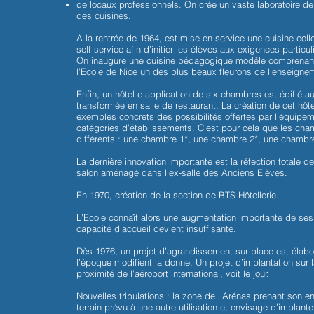
de locaux professionnels. On crée un vaste laboratoire de
des cuisines.
A la rentrée de 1964, est mise en service une cuisine col
self-service afin d’initier les élèves aux exigences particu
On inaugure une cuisine pédagogique modèle comprenant 1
l’Ecole de Nice un des plus beaux fleurons de l’enseignem
Enfin, un hôtel d’application de six chambres est édifié a
transformée en salle de restaurant. La création de cet hô
exemples concrets des possibilités offertes par l’équipe
catégories d’établissements. C’est pour cela que les c
différents : une chambre 1*, une chambre 2*, une chambr
La dernière innovation importante est la réfection totale de
salon aménagé dans l’ex-salle des Anciens Elèves.
En 1970, création de la section de BTS Hôtellerie.
L’Ecole connaît alors une augmentation importante de ses
capacité d'accueil devient insuffisante.
Dès 1976, un projet d’agrandissement sur place est élabor
l’époque modifient la donne. Un projet d’implantation sur l
proximité de l’aéroport international, voit le jour.
Nouvelles tribulations : la zone de l’Arénas prenant son env
terrain prévu à une autre utilisation et envisage d’implante