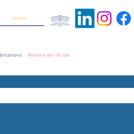
S'abonner
Suivez-n
DE TOURISME DE NICE
blications
Histoire de l'Ecole