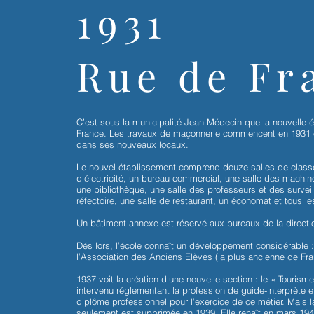
1931
Rue de Fr
C’est sous la municipalité Jean Médecin que la nouvelle éc
France. Les travaux de maçonnerie commencent en 1931 e
dans ses nouveaux locaux.
Le nouvel établissement comprend douze salles de classe,
d’électricité, un bureau commercial, une salle des machi
une bibliothèque, une salle des professeurs et des survei
réfectoire, une salle de restaurant, un économat et tous le
Un bâtiment annexe est réservé aux bureaux de la direction
Dés lors, l’école connaît un développement considérable 
l’Association des Anciens Elèves (la plus ancienne de Fran
1937 voit la création d’une nouvelle section : le « Tourisme
intervenu réglementant la profession de guide-interprète e
diplôme professionnel pour l’exercice de ce métier. Mais l
seulement est supprimée en 1939. Elle renaît en mars 194