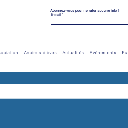
Abonnez-vous pour ne rater aucune info !
E-mail
CIENS ELEVES) DE L’ECOLE HÔTELIERE ET 
sociation
Anciens élèves
Actualités
Evénements
Pu
STOIRE
 L'ECOLE