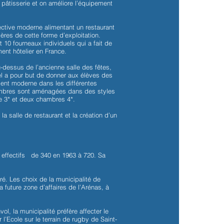
 pâtisserie et on améliore l’équipement
lective moderne alimentant un restaurant
lières de cette forme d’exploitation.
0 fourneaux individuels qui a fait de
ent hôtelier en France.
u-dessus de l’ancienne salle des fêtes,
tel a pour but de donner aux élèves des
ment moderne dans les différentes
hambres sont aménagées dans des styles
e 3* et deux chambres 4*.
 la salle de restaurant et la création d’un
 effectifs de 340 en 1963 à 720. Sa
é. Les choix de la municipalité de
a future zone d’affaires de l’Arénas, à
ol, la municipalité préfère affecter le
r l’Ecole sur le terrain de rugby de Saint-