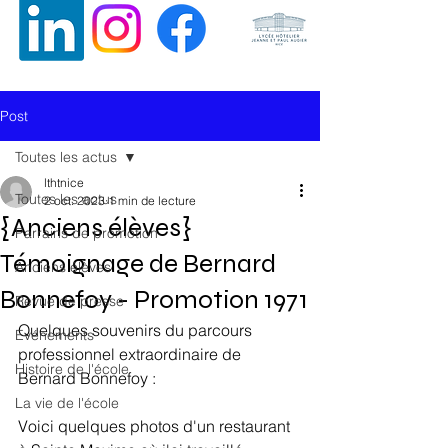
ALUMNI (ANCIENS ELEVES) DE
L’ECOLE HÔTELIERE ET DE
Post
TOURISME DE NICE
Toutes les actus
lthtnice
Toutes les actus
2 oct. 2023
1 min de lecture
{Anciens élèves}
Parrains de promotion
Témoignage de Bernard
Anciens élèves
Bonnefoy - Promotion 1971
Revue de presse
Quelques souvenirs du parcours 
Evénements
professionnel extraordinaire de 
Histoire de l'école
Bernard Bonnefoy :
La vie de l'école
Voici quelques photos d'un restaurant 