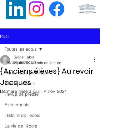
ALUMNI (ANCIENS ELEVES) DE
L’ECOLE HÔTELIERE ET DE
Post
TOURISME DE NICE
Toutes les actus
Sylvie Fabre
Toutes les actus
2 juin 2024
2 min de lecture
{Anciens élèves} Au revoir
Parrains de promotion
Jacques
Anciens élèves
Dernière mise à jour :
4 nov. 2024
Revue de presse
Evénements
Histoire de l'école
La vie de l'école