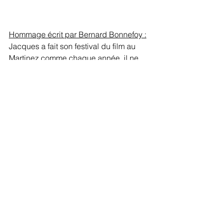
Hommage écrit par Bernard Bonnefoy :
Jacques a fait son festival du film au 
Martinez comme chaque année  il ne 
pouvait pas arrêter .
Anciens élèves
Voir tout
Posts récents